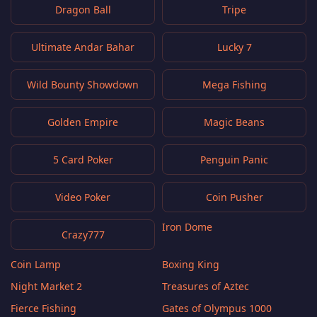
Dragon Ball
Tripe
Ultimate Andar Bahar
Lucky 7
Wild Bounty Showdown
Mega Fishing
Golden Empire
Magic Beans
5 Card Poker
Penguin Panic
Video Poker
Coin Pusher
Iron Dome
Crazy777
Coin Lamp
Boxing King
Night Market 2
Treasures of Aztec
Fierce Fishing
Gates of Olympus 1000