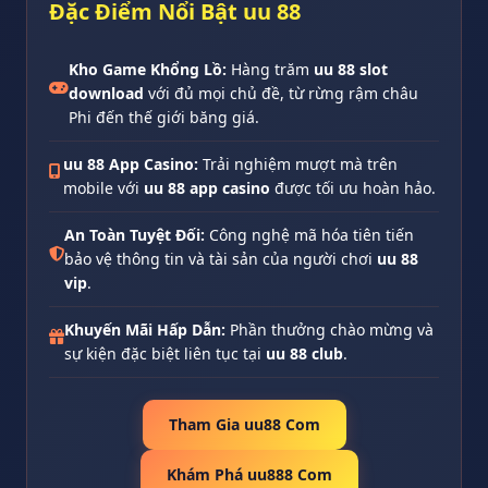
Đặc Điểm Nổi Bật uu 88
Kho Game Khổng Lồ:
Hàng trăm
uu 88 slot
download
với đủ mọi chủ đề, từ rừng rậm châu
Phi đến thế giới băng giá.
uu 88 App Casino:
Trải nghiệm mượt mà trên
mobile với
uu 88 app casino
được tối ưu hoàn hảo.
An Toàn Tuyệt Đối:
Công nghệ mã hóa tiên tiến
bảo vệ thông tin và tài sản của người chơi
uu 88
vip
.
Khuyến Mãi Hấp Dẫn:
Phần thưởng chào mừng và
sự kiện đặc biệt liên tục tại
uu 88 club
.
Tham Gia uu88 Com
Khám Phá uu888 Com