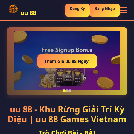
Đăng Ký
Đăng Nhập
uu 88
Khám Phá uu88 Slot!
uu 88 - Khu Rừng Giải Trí Kỳ
Diệu | uu 88 Games Vietnam
Trò Chơi Bài - BÀI