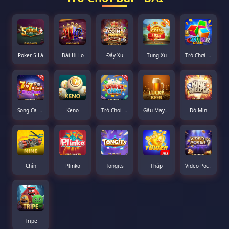
Poker 5 Lá
Bài Hi Lo
Đẩy Xu
Tung Xu
Trò Chơi Màu Sắc
Song Ca Xúc Xắc
Keno
Trò Chơi Thang
Gấu May Mắn
Dò Mìn
Chín
Plinko
Tongits
Tháp
Video Poker
Tripe