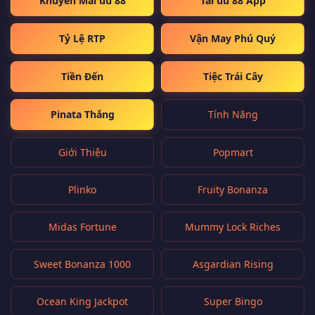
Khuyến Mãi uu 88
Tải uu 88 App
Tỷ Lệ RTP
Vận May Phú Quý
Tiền Đến
Tiệc Trái Cây
Pinata Thắng
Tính Năng
Giới Thiệu
Popmart
Plinko
Fruity Bonanza
Midas Fortune
Mummy Lock Riches
Sweet Bonanza 1000
Asgardian Rising
Ocean King Jackpot
Super Bingo