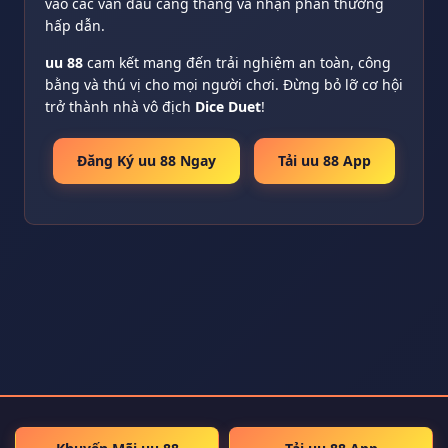
vào các ván đấu căng thẳng và nhận phần thưởng
hấp dẫn.
uu 88
cam kết mang đến trải nghiệm an toàn, công
bằng và thú vị cho mọi người chơi. Đừng bỏ lỡ cơ hội
trở thành nhà vô địch
Dice Duet
!
Đăng Ký uu 88 Ngay
Tải uu 88 App