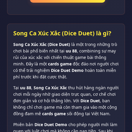
Song Ca Xúc Xắc (Dice Duet) là gì?
Song Ca Xúc Xắc (Dice Duet)
là một trong những trò
chơi bài phổ biến nhất tại
uu 88
, combining sự may
rủi của xúc xắc với chiến thuật game bài thông
minh. Đây là một
cards game
độc đáo nơi người chơi
có thể trải nghiệm
Dice Duet Demo
hoàn toàn miễn
phí trước khi đặt cược thật.
Tại
uu 88
,
Song Ca Xúc Xắc
thu hút hàng ngàn người
chơi mỗi ngày nhờ giao diện trực quan, cơ chế chơi
đơn giản và cơ hội thắng lớn. Với
Dice Duet
, bạn
không chỉ chơi game mà còn tham gia vào một cộng
đồng đam mê
cards game
sôi động tại Việt Nam.
Phiên bản
Dice Duet Demo
cho phép người mới làm
quen với luật chơi mà không cần nạp tiền. Sau khi