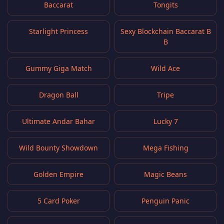
Baccarat
Tongits
Starlight Princess
Sexy Blockchain Baccarat B
B
Gummy Giga Match
Wild Ace
Dragon Ball
Tripe
Ultimate Andar Bahar
Lucky 7
Wild Bounty Showdown
Mega Fishing
Golden Empire
Magic Beans
5 Card Poker
Penguin Panic