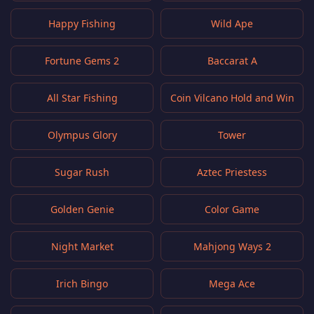
Happy Fishing
Wild Ape
Fortune Gems 2
Baccarat A
All Star Fishing
Coin Vilcano Hold and Win
Olympus Glory
Tower
Sugar Rush
Aztec Priestess
Golden Genie
Color Game
Night Market
Mahjong Ways 2
Irich Bingo
Mega Ace