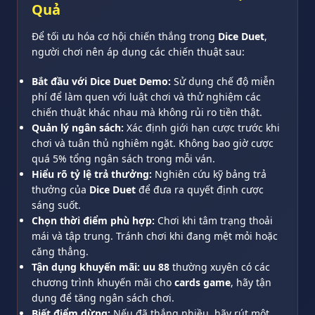
Quả
Để tối ưu hóa cơ hội chiến thắng trong
Dice Duet
,
người chơi nên áp dụng các chiến thuật sau:
Bắt đầu với Dice Duet Demo:
Sử dụng chế độ miễn
phí để làm quen với luật chơi và thử nghiệm các
chiến thuật khác nhau mà không rủi ro tiền thật.
Quản lý ngân sách:
Xác định giới hạn cược trước khi
chơi và tuân thủ nghiêm ngặt. Không bao giờ cược
quá 5% tổng ngân sách trong mỗi ván.
Hiểu rõ tỷ lệ trả thưởng:
Nghiên cứu kỹ bảng trả
thưởng của
Dice Duet
để đưa ra quyết định cược
sáng suốt.
Chọn thời điểm phù hợp:
Chơi khi tâm trạng thoải
mái và tập trung. Tránh chơi khi đang mệt mỏi hoặc
căng thẳng.
Tận dụng khuyến mãi:
uu 88
thường xuyên có các
chương trình khuyến mãi cho
cards game
, hãy tận
dụng để tăng ngân sách chơi.
Biết điểm dừng:
Nếu đã thắng nhiều, hãy rút một