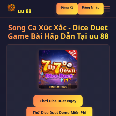
Đăng Ký
Đăng Nhập
uu 88
Song Ca Xúc Xắc - Dice Duet
Game Bài Hấp Dẫn Tại uu 88
Chơi Dice Duet Ngay
Thử Dice Duet Demo Miễn Phí