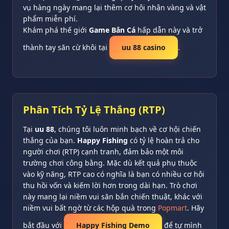
vụ hàng ngày mang lại thêm cơ hội nhận vàng và vật
phẩm miễn phí.
Khám phá thế giới
Game Bắn Cá
hấp dẫn này và trở
thành tay săn cừ khôi tại
uu 88 casino
.
Phân Tích Tỷ Lệ Thắng (RTP)
Tại
uu 88
, chúng tôi luôn minh bạch về cơ hội chiến
thắng của bạn.
Happy Fishing
có tỷ lệ hoàn trả cho
người chơi (RTP) cạnh tranh, đảm bảo một môi
trường chơi công bằng. Mặc dù kết quả phụ thuộc
vào kỹ năng, RTP cao có nghĩa là bạn có nhiều cơ hội
thu hồi vốn và kiếm lời hơn trong dài hạn. Trò chơi
này mang lại niềm vui săn bắn chiến thuật, khác với
niềm vui bất ngờ từ các hộp quà trong
Popmart
. Hãy
bắt đầu với
Happy Fishing Demo
để tự mình