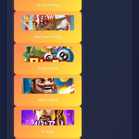
All Star Fishing
Bao Chuan Fishing
Bingo Fishing
Boom Legend
Ali Baba