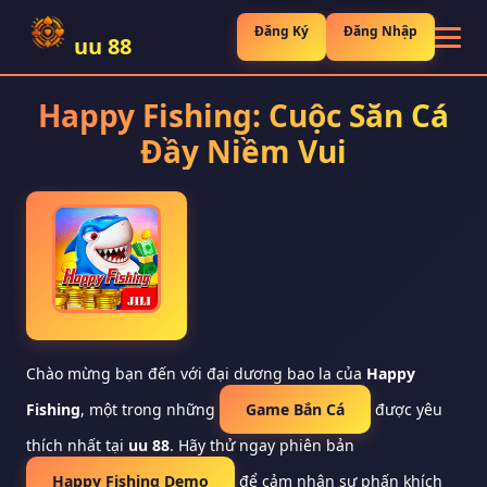
Đăng Ký
Đăng Nhập
uu 88
Happy Fishing: Cuộc Săn Cá
Đầy Niềm Vui
Chào mừng bạn đến với đại dương bao la của
Happy
Fishing
, một trong những
Game Bắn Cá
được yêu
thích nhất tại
uu 88
. Hãy thử ngay phiên bản
Happy Fishing Demo
để cảm nhận sự phấn khích