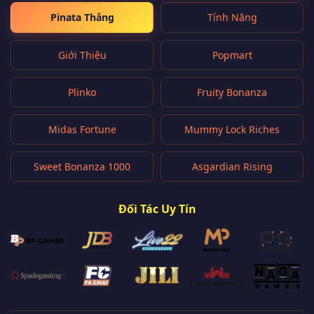
Pinata Thắng
Tính Năng
Giới Thiệu
Popmart
Plinko
Fruity Bonanza
Midas Fortune
Mummy Lock Riches
Sweet Bonanza 1000
Asgardian Rising
Đối Tác Uy Tín