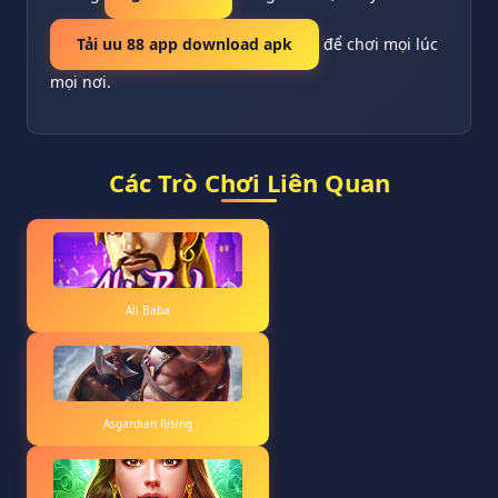
Tải uu 88 app download apk
để chơi mọi lúc
mọi nơi.
Các Trò Chơi Liên Quan
Ali Baba
Asgardian Rising