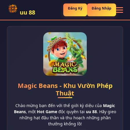
Đăng Ký
Đăng Nhập
uu 88
Magic Beans - Khu Vườn Phép
Thuật
Chào mừng bạn đến với thế giới kỳ diệu của
Magic
Beans
, một
Hot Game
độc quyền tại
uu 88
. Hãy gieo
những hạt đậu thần và thu hoạch những phần
thưởng khổng lồ!