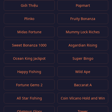
Giới Thiệu
Popmart
Plinko
Fruity Bonanza
Midas Fortune
Mummy Lock Riches
Sweet Bonanza 1000
Asgardian Rising
Ocean King Jackpot
Super Bingo
Happy Fishing
Wild Ape
Fortune Gems 2
Baccarat A
All Star Fishing
Coin Vilcano Hold and Win
Olympus Glory
Tower