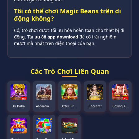
Tôi có thể chơi Magic Beans trên di
động không?
Có, trò chơi được tối ưu hóa hoàn toàn cho thiết bị di
động. Tải
uu 88 app download
để có trải nghiệm
mượt mà nhất trên điện thoại của bạn.
Các Trò Chơi Liên Quan
Ali Baba
Asgardian Rising
Aztec Priestess
Baccarat
Boxing King