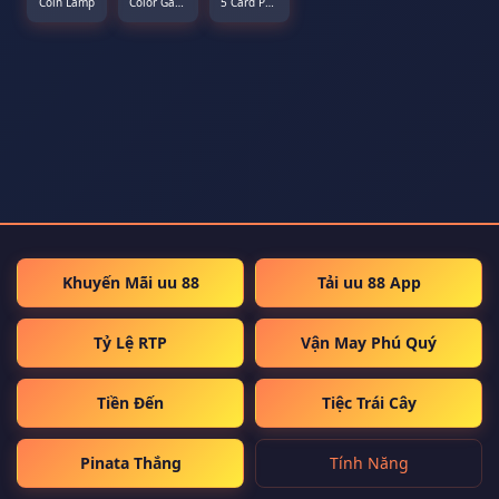
Coin Lamp
Color Game
5 Card Poker
Khuyến Mãi uu 88
Tải uu 88 App
Tỷ Lệ RTP
Vận May Phú Quý
Tiền Đến
Tiệc Trái Cây
Pinata Thắng
Tính Năng